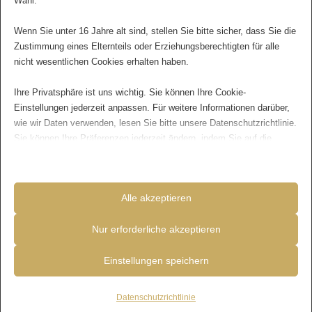
Wahl.
Wenn Sie unter 16 Jahre alt sind, stellen Sie bitte sicher, dass Sie die
Zustimmung eines Elternteils oder Erziehungsberechtigten für alle
nicht wesentlichen Cookies erhalten haben.
Ihre Privatsphäre ist uns wichtig. Sie können Ihre Cookie-
Einstellungen jederzeit anpassen. Für weitere Informationen darüber,
wie wir Daten verwenden, lesen Sie bitte unsere Datenschutzrichtlinie.
Sie können Ihre Präferenzen jederzeit ändern, indem Sie auf die
Schaltfläche „Einstellungen“ unten klicken.
Beachten Sie, dass das Deaktivieren bestimmter Arten von Cookies
Richtig Bewertungen auf
Alle akzeptieren
Ihr Erlebnis auf der Website und die von uns angebotenen Dienste
beeinträchtigen kann.
Google verwalten
Nur erforderliche akzeptieren
Essenzielle
In der heutigen digitalen Welt sind Google
Einstellungen speichern
Essenzielle Cookies und Dienste ermöglichen grundlegende
Bewertungen zu einem unverzichtbaren
Funktionen und sind für das ordnungsgemäße Funktionieren der
Bestandteil des Geschäftsbetriebs geworden. Sie
Website erforderlich. Diese Cookies und Dienste erfordern keine
Datenschutzrichtlinie
fungieren nicht nur als eine Form der sozialen