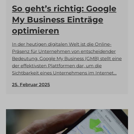
assets.immersivetranslate.cn
Diese Kategorie umfasst alle Cookies, Domains und Dienste, die
cookieyes-consent
So geht’s richtig: Google
nicht in die anderen spezifischen Kategorien fallen oder nicht
secure.gravatar.com
gdpr_consent
eindeutig kategorisiert wurden.
My Business Einträge
Details anzeigen
mhcookie
optimieren
OptanonConsent
_deCookiesConsent
wordpress_logged_in_*
In der heutigen digitalen Welt ist die Online-
_ketch_consent_v1_
Präsenz für Unternehmen von entscheidender
wordpress_test_cookie
acris_cookie_acc
Bedeutung. Google My Business (GMB) stellt eine
wp-settings-*
der effektivsten Plattformen dar, um die
amp_*
wp-settings-time-*
Sichtbarkeit eines Unternehmens im Internet…
blocksy_cookies_consent_accepted
wpl_viewed_cookie
25. Februar 2025
borlabs-cookie
billing.zoho.eu
cb-enabled
cdn.iubenda.com
cc_cookie_accept
cleveslbsternfngergbr.zohobookings.eu
cli_cookie_consent
d2ac3gh6wzqv30.cloudfront.net
cookie_permission_granted
dbwx2z9xa7qt9.cloudfront.net
cookie-*