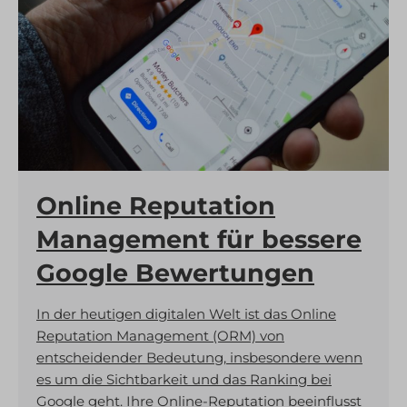
js.zohostatic.com
cookies_accepted
recensioni-io-static-folder.s3.eu-central-1.amazonaws.com
euCookie
server.onlinereviews.tech
fs-cc
www.iubenda.com
kconsent
zoho.com
klaro
zoho.eu
marketing_cookies
sternfaenger.eu
Online Reputation
MicrosoftApplicationsTelemetryDeviceId
www.sternfaenger.eu
MicrosoftApplicationsTelemetryFirstLaunchTime
Management für bessere
OptanonAlertBoxClosed
Google Bewertungen
ppms_privacy_c2d49acf-324a-4bf9-af77-983e24f3806e
In der heutigen digitalen Welt ist das Online
snconsent
Reputation Management (ORM) von
tarteaucitron
entscheidender Bedeutung, insbesondere wenn
termsfeed_pc1_consent
es um die Sichtbarkeit und das Ranking bei
Google geht. Ihre Online-Reputation beeinflusst
twCookieConsent