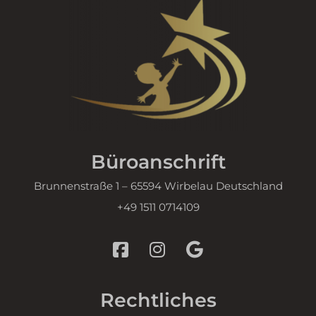
recensioni-io-static-folder.s3.eu-central-1.amazonaws.com
euCookie
server.onlinereviews.tech
fs-cc
www.iubenda.com
kconsent
zoho.com
klaro
zoho.eu
marketing_cookies
sternfaenger.eu
MicrosoftApplicationsTelemetryDeviceId
www.sternfaenger.eu
MicrosoftApplicationsTelemetryFirstLaunchTime
Büroanschrift
OptanonAlertBoxClosed
Brunnenstraße 1 – 65594 Wirbelau Deutschland
ppms_privacy_c2d49acf-324a-4bf9-af77-983e24f3806e
+49 1511 0714109
snconsent
tarteaucitron
termsfeed_pc1_consent
twCookieConsent
Rechtliches
wpc*