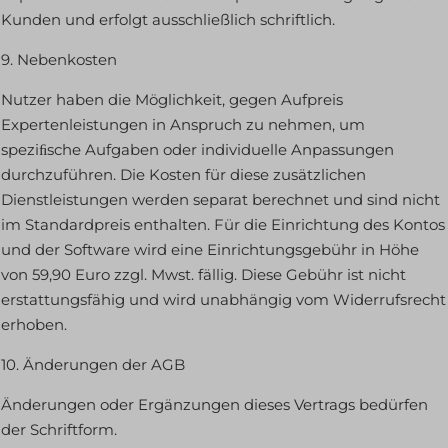
Kunden und erfolgt ausschließlich schriftlich.
Analyse
catAccCookies
Statistik-Cookies sammeln Nutzungsinformationen, die uns
9. Nebenkosten
Einblicke geben, wie unsere Besucher mit unserer Website
cmplz_banner-status
interagieren.
Nutzer haben die Möglichkeit, gegen Aufpreis
cmplz_consent_status
Details anzeigen
Expertenleistungen in Anspruch zu nehmen, um
cmplz_consented_services
Marketing
speziﬁsche Aufgaben oder individuelle Anpassungen
_pk_id*
Marketing-Dienste werden von Drittanbietern oder Publishern
cmplz_functional
durchzuführen. Die Kosten für diese zusätzlichen
genutzt, um personalisierte Anzeigen zu zeigen. Sie tun dies,
_pk_ref*
Dienstleistungen werden separat berechnet und sind nicht
cmplz_marketing
indem sie Besucher über verschiedene Websites hinweg verfolgen.
im Standardpreis enthalten. Für die Einrichtung des Kontos
_pk_ses*
cmplz_preferences
Details anzeigen
und der Software wird eine Einrichtungsgebühr in Höhe
_pk_testcookie*
cmplz_statistics
Medien
von 59,90 Euro zzgl. Mwst. fällig. Diese Gebühr ist nicht
_fbp
Diese Cookies und Dienste sind erforderlich, um bestimmte
analytics_cookies
cookie_notice_accepted
erstattungsfähig und wird unabhängig vom Widerrufsrecht
Medienelemente anzuzeigen, wie eingebettete Videos, Karten,
erhoben.
cookies-state
CookieConsent
Beiträge in sozialen Medien usw.
uc_user_interaction
cookieconsent_status
Details anzeigen
10. Änderungen der AGB
cookielawinfo-checkbox-*
Andere Dienste
Änderungen oder Ergänzungen dieses Vertrags bedürfen
assets.immersivetranslate.cn
Diese Kategorie umfasst alle Cookies, Domains und Dienste, die
cookieyes-consent
der Schriftform.
nicht in die anderen spezifischen Kategorien fallen oder nicht
secure.gravatar.com