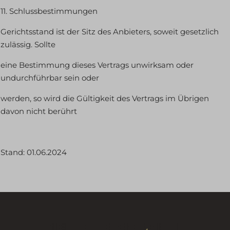
gdpr_consent
eindeutig kategorisiert wurden.
11. Schlussbestimmungen
Details anzeigen
mhcookie
Gerichtsstand ist der Sitz des Anbieters, soweit gesetzlich
OptanonConsent
zulässig. Sollte
_deCookiesConsent
wordpress_logged_in_*
_ketch_consent_v1_
eine Bestimmung dieses Vertrags unwirksam oder
wordpress_test_cookie
undurchführbar sein oder
acris_cookie_acc
wp-settings-*
amp_*
werden, so wird die Gültigkeit des Vertrags im Übrigen
wp-settings-time-*
davon nicht berührt
blocksy_cookies_consent_accepted
wpl_viewed_cookie
borlabs-cookie
billing.zoho.eu
cb-enabled
Stand: 01.06.2024
cdn.iubenda.com
cc_cookie_accept
cleveslbsternfngergbr.zohobookings.eu
cli_cookie_consent
d2ac3gh6wzqv30.cloudfront.net
cookie_permission_granted
dbwx2z9xa7qt9.cloudfront.net
cookie-*
js.zohostatic.com
cookies_accepted