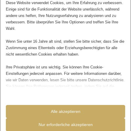
Diese Website verwendet Cookies, um Ihre Erfahrung zu verbessern.
oder in Ihrem Geschäft. In einer Zeit, in der
Einige sind für die Funktionalität der Website unerlässlich, während
Verbraucher zunehmend online nach
andere uns helfen, Ihre Nutzungserfahrung zu analysieren und zu
Informationen suchen, ist es unerlässlich, dass Sie
verbessern. Bitte überprüfen Sie Ihre Optionen und treffen Sie Ihre
sich um Ihre Online-Reputation kümmern und
Wahl.
aktiv positive Bewertungen fördern.
Wenn Sie unter 16 Jahre alt sind, stellen Sie bitte sicher, dass Sie die
Zustimmung eines Elternteils oder Erziehungsberechtigten für alle
Key Takeaways
nicht wesentlichen Cookies erhalten haben.
Positive Google Bewertungen sind
Ihre Privatsphäre ist uns wichtig. Sie können Ihre Cookie-
entscheidend für das Image und die
Einstellungen jederzeit anpassen. Für weitere Informationen darüber,
wie wir Daten verwenden, lesen Sie bitte unsere Datenschutzrichtlinie.
Glaubwürdigkeit eines Unternehmens
Sie können Ihre Präferenzen jederzeit ändern, indem Sie auf die
Um positive Kundenbewertungen zu
Schaltfläche „Einstellungen“ unten klicken.
erhalten, ist es wichtig, exzellenten
Kundenservice und hohe Produktqualität zu
Beachten Sie, dass das Deaktivieren bestimmter Arten von Cookies
Alle akzeptieren
Ihr Erlebnis auf der Website und die von uns angebotenen Dienste
bieten
beeinträchtigen kann.
Reaktionen auf negative Bewertungen
Nur erforderliche akzeptieren
zeigen, dass das Unternehmen sich um die