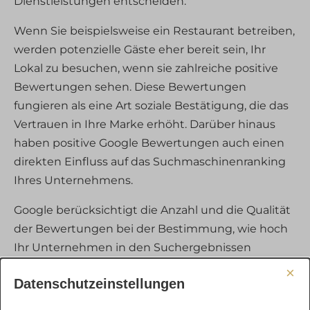
Dienstleistungen entscheiden.
Wenn Sie beispielsweise ein Restaurant betreiben,
werden potenzielle Gäste eher bereit sein, Ihr
Lokal zu besuchen, wenn sie zahlreiche positive
Bewertungen sehen. Diese Bewertungen
fungieren als eine Art soziale Bestätigung, die das
Vertrauen in Ihre Marke erhöht. Darüber hinaus
haben positive Google Bewertungen auch einen
direkten Einfluss auf das Suchmaschinenranking
Ihres Unternehmens.
Google berücksichtigt die Anzahl und die Qualität
der Bewertungen bei der Bestimmung, wie hoch
Ihr Unternehmen in den Suchergebnissen
eingestuft wird. Ein höheres Ranking führt in der
×
Datenschutzeinstellungen
Regel zu mehr Sichtbarkeit und damit zu einer
größeren Anzahl von Besuchern auf Ihrer Website