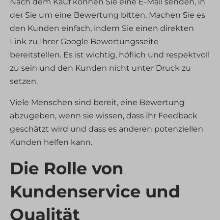
Nach dem Kauf können Sie eine E-Mail senden, in
cleveslbsternfngergbr.zohobookings.eu
der Sie um eine Bewertung bitten. Machen Sie es
cli_cookie_consent
d2ac3gh6wzqv30.cloudfront.net
den Kunden einfach, indem Sie einen direkten
cookie_permission_granted
dbwx2z9xa7qt9.cloudfront.net
Link zu Ihrer Google Bewertungsseite
cookie-*
bereitstellen. Es ist wichtig, höflich und respektvoll
js.zohostatic.com
cookies_accepted
zu sein und den Kunden nicht unter Druck zu
recensioni-io-static-folder.s3.eu-central-1.amazonaws.com
euCookie
setzen.
server.onlinereviews.tech
fs-cc
Viele Menschen sind bereit, eine Bewertung
www.iubenda.com
kconsent
abzugeben, wenn sie wissen, dass ihr Feedback
zoho.com
klaro
geschätzt wird und dass es anderen potenziellen
zoho.eu
marketing_cookies
Kunden helfen kann.
sternfaenger.eu
MicrosoftApplicationsTelemetryDeviceId
Die Rolle von
www.sternfaenger.eu
MicrosoftApplicationsTelemetryFirstLaunchTime
Kundenservice und
OptanonAlertBoxClosed
ppms_privacy_c2d49acf-324a-4bf9-af77-983e24f3806e
Qualität
snconsent