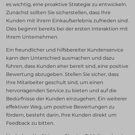
Medienelemente anzuzeigen, wie eingebettete Videos, Karten,
cookies-state
es wichtig, eine proaktive Strategie zu entwickeln.
CookieConsent
Beiträge in sozialen Medien usw.
Zunächst sollten Sie sicherstellen, dass Ihre
uc_user_interaction
cookieconsent_status
Details anzeigen
Kunden mit ihrem Einkaufserlebnis zufrieden sind.
cookielawinfo-checkbox-*
Andere Dienste
Dies beginnt bereits bei der ersten Interaktion mit
assets.immersivetranslate.cn
Diese Kategorie umfasst alle Cookies, Domains und Dienste, die
cookieyes-consent
Ihrem Unternehmen.
nicht in die anderen spezifischen Kategorien fallen oder nicht
secure.gravatar.com
gdpr_consent
eindeutig kategorisiert wurden.
Ein freundlicher und hilfsbereiter Kundenservice
Details anzeigen
mhcookie
kann den Unterschied ausmachen und dazu
OptanonConsent
führen, dass Kunden eher bereit sind, eine positive
_deCookiesConsent
wordpress_logged_in_*
Bewertung abzugeben. Stellen Sie sicher, dass
_ketch_consent_v1_
wordpress_test_cookie
Ihre Mitarbeiter geschult sind, um einen
acris_cookie_acc
hervorragenden Service zu bieten und auf die
wp-settings-*
amp_*
Bedürfnisse der Kunden einzugehen. Ein weiterer
wp-settings-time-*
blocksy_cookies_consent_accepted
effektiver Weg, um positive Bewertungen zu
wpl_viewed_cookie
fördern, besteht darin, Ihre Kunden direkt um
borlabs-cookie
billing.zoho.eu
Feedback zu bitten.
cb-enabled
cdn.iubenda.com
cc_cookie_accept